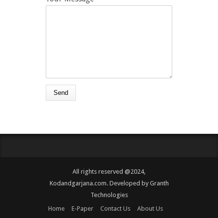
All rights reserved @2024,
Kodandgarjana.com. Developed by
Granth
Technologies
Home
E-Paper
Contact Us
About Us