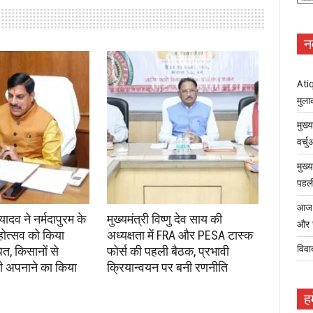
न
Atiq
मुला
मुख्
वर्च
मुख्
पहली
आज ध
 यादव ने नर्मदापुरम के
मुख्यमंत्री विष्णु देव साय की
और 
होत्सव को किया
अध्यक्षता में FRA और PESA टास्क
विवा
ित, किसानों से
फोर्स की पहली बैठक, प्रभावी
ती अपनाने का किया
क्रियान्वयन पर बनी रणनीति
हम