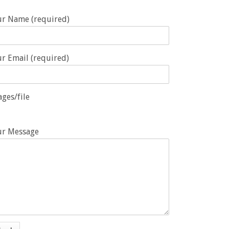
ur Name (required)
r Email (required)
ges/file
ur Message