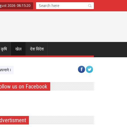
gust 2026
08
:
15
:
20
कृषि
खेल
देश विदेश
े का किया आह्वान
मुख्यमंत्री विष्णु देव साय की अध्यक्षता में FRA और PESA टास्क फोर्
ollow us on Facebook
dvertisment