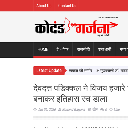
About Us
Contact Us
HOME
ई – पेपर
राजनीति
राजधानी
मध्य 
Latest Update
: झांसी पहुंचने से पहले ही खत्म हुई मुलाकात की उम्मीद
मुख्यमंत्री डॉ. यादव ने नर
देवदत्त पडिक्कल ने विजय हजारे 
बनाकर इतिहास रच डाला
Jan 06, 2026
Kodand Garjana
खेल
0
Like