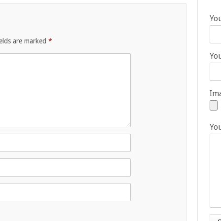
Yo
ields are marked
*
You
Ima
Yo