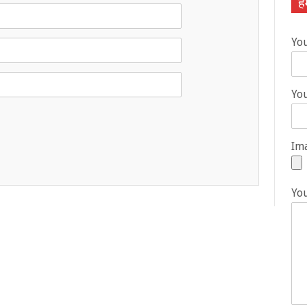
हम
Yo
You
Ima
Yo