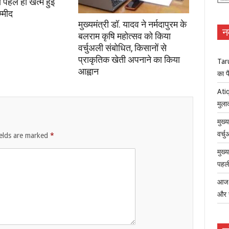
से पहले ही खत्म हुई
्मीद
मुख्यमंत्री डॉ. यादव ने नर्मदापुरम के
न
बलराम कृषि महोत्सव को किया
वर्चुअली संबोधित, किसानों से
प्राकृतिक खेती अपनाने का किया
Tar
आह्वान
का फ
Atiq
मुला
मुख्
वर्च
ields are marked
*
मुख्
पहली
आज ध
और 