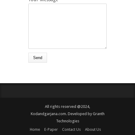
All rights reserved @2024,
Kodandgarjana.com. Developed by
Granth
Technologies
Home
E-Paper
Contact Us
About Us