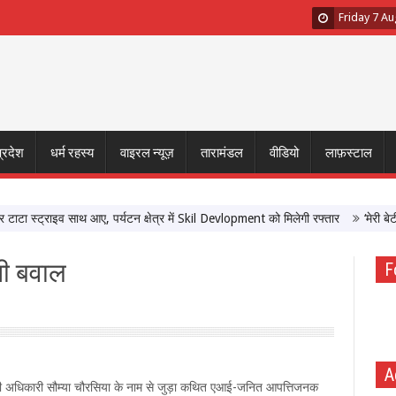
Friday 7 A
प्रदेश
धर्म रहस्य
वाइरल न्यूज़
तारामंडल
वीडियो
लाफ़स्टाल
 स्ट्राइव साथ आए, पर्यटन क्षेत्र में Skil Devlopment को मिलेगी रफ्तार
‘मेरी बेटी–मे
ासी बवाल
F
A
ेवा की अधिकारी सौम्या चौरसिया के नाम से जुड़ा कथित एआई-जनित आपत्तिजनक