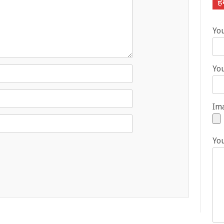
हम
Yo
You
Ima
Yo