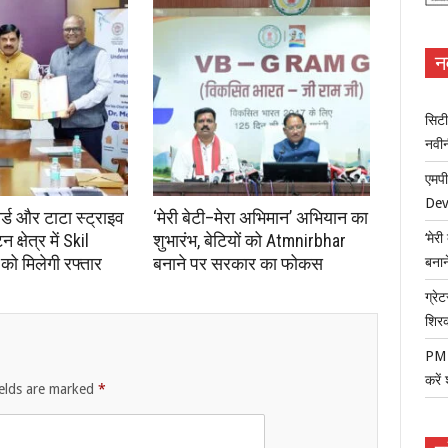
न
सिटी
नवी
एमपी
Dev
ोर्ड और टाटा स्ट्राइव
‘मेरी बेटी–मेरा अभिमान’ अभियान का
क्षेत्र में Skil
शुभारंभ, बेटियों को Atmnirbhar
‘मेर
ो मिलेगी रफ्तार
बनाने पर सरकार का फोकस
बना
ग्रेट
शिर
PM म
करें
ields are marked
*