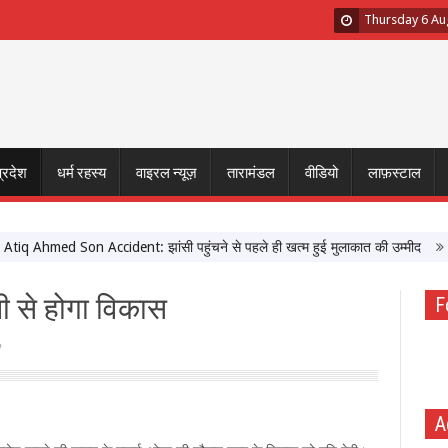
Thursday 6 Au
प्रदेश
धर्म रहस्य
वाइरल न्यूज़
तारामंडल
वीडियो
लाफ़स्टाल
hmed Son Accident: झांसी पहुंचने से पहले ही खत्म हुई मुलाकात की उम्मीद
मुख्यमं
ी से होगा विकास
F
A