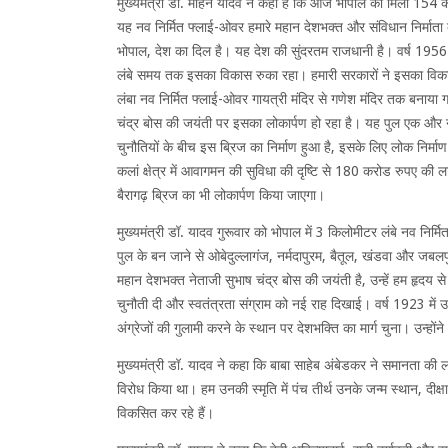
मुख्यमंत्री डॉ. मोहन यादव ने कहा है कि आज भोपाल को मिली 154
यह नव निर्मित फ्लाई-ओवर हमारे महान देशभक्त और संविधान निर्माता 
भोपाल, देश का दिल है। यह देश की सुंदरतम राजधानी है। वर्ष 195
लंबे समय तक इसका विकास रुका रहा। हमारी सरकारों ने इसका वि
लंबा नव निर्मित फ्लाई-ओवर गायत्री मंदिर से गणेश मंदिर तक बनाया 
चंद्र बोस की जयंती पर इसका लोकार्पण हो रहा है। यह पुल एक और न
चुनौतियों के बीच इस ब्रिज का निर्माण हुआ है, इसके लिए लोक निर्माण
कलां क्षेत्र में आवागमन की सुविधा की दृष्टि से 180 करोड रुपए की
बैरागढ़ ब्रिज का भी लोकार्पण किया जाएगा।
मुख्यमंत्री डॉ. यादव गुरूवार को भोपाल में 3 किलोमीटर लंबे नव निर
पुल के बन जाने से ओबेदुल्लागंज, नर्मदापुरम, बैतूल, खंडवा और जबलप
महान देशभक्त नेताजी सुभाष चंद्र बोस की जयंती है, उन्हें हम हृदय स
चुनौती दी और स्वतंत्रता संग्राम को नई राह दिखाई। वर्ष 1923 में उन्होंन
अंग्रेजों की गुलामी करने के स्थान पर देशभक्ति का मार्ग चुना। उन्होंन
मुख्यमंत्री डॉ. यादव ने कहा कि बाबा साहेब अंबेडकर ने समानता की लड़
विरोध किया था। हम उनकी स्मृति में पंच तीर्थ उनके जन्म स्थान, दीक्षा
विकसित कर रहे हैं।