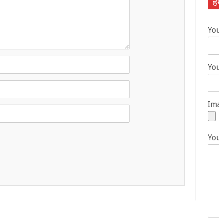
हम
Yo
You
Ima
Yo