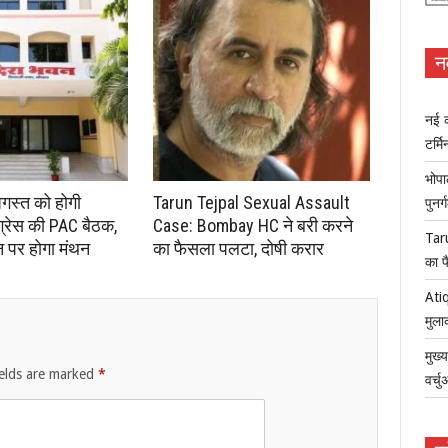
न
नई क
टर्म
भोपा
अगस्त को होगी
Tarun Tejpal Sexual Assault
पुनर
ंग्रेस की PAC बैठक,
Case: Bombay HC ने बरी करने
Tar
न पर होगा मंथन
का फैसला पलटा, दोषी करार
का फ
Atiq
मुला
मुख्
ields are marked
*
वर्च