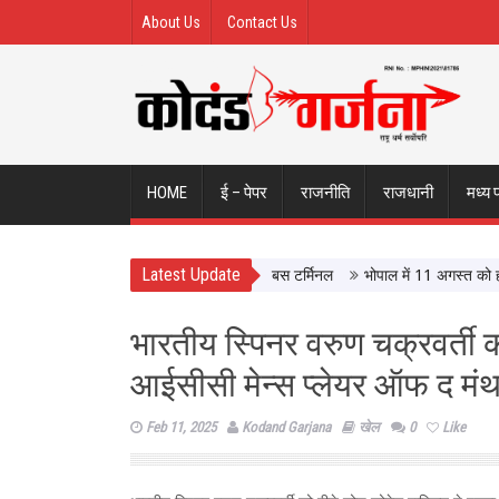
About Us
Contact Us
HOME
ई – पेपर
राजनीति
राजधानी
मध्य 
Latest Update
इंदौर ISBT, आधुनिक सुविधाओं से लैस होगा बस टर्मिनल
भोपाल में 11 अगस्त को होगी मध
भारतीय स्पिनर वरुण चक्रवर्ती 
आईसीसी मेन्स प्लेयर ऑफ द मंथ
Feb 11, 2025
Kodand Garjana
खेल
0
Like