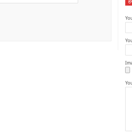
हम
Yo
You
Ima
Yo