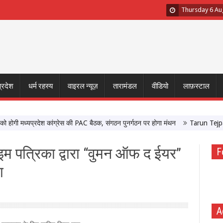
Thursday 6 Au
प्रदेश
धर्म रहस्य
वाइरल न्यूज़
तारामंडल
वीडियो
लाफ़स्टाल
 मध्यप्रदेश कांग्रेस की PAC बैठक, संगठन पुनर्गठन पर होगा मंथन
Tarun Tejpal Sexu
टाइम पत्रिका द्वारा “वुमन ऑफ द ईयर”
F
ा
A