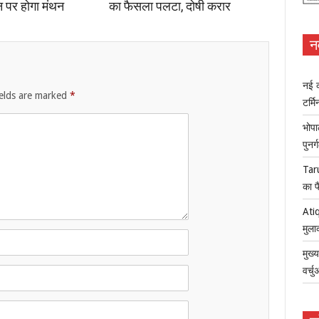
न पर होगा मंथन
का फैसला पलटा, दोषी करार
न
नई क
ields are marked
*
टर्म
भोपा
पुनर
Tar
का फ
Atiq
मुला
मुख्
वर्च