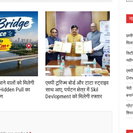
न
छत्त
मिल
सिटी
नवी
एमपी
Dev
आने वालों को मिलेगी
एमपी टूरिज्म बोर्ड और टाटा स्ट्राइव
‘मेर
 Hidden Pull का
साथ आए, पर्यटन क्षेत्र में Skil
बना
रण
Devlopment को मिलेगी रफ्तार
ग्रेट
शिर