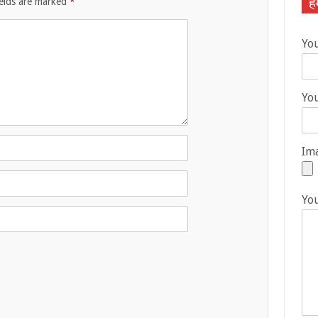
हम
ields are marked
*
Yo
You
Ima
Yo