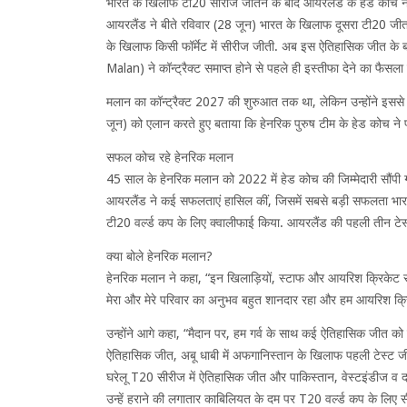
भारत के खिलाफ टी20 सीरीज जीतने के बाद आयरलैंड के हेड कोच ने
आयरलैंड ने बीते रविवार (28 जून) भारत के खिलाफ दूसरा टी20 ज
के खिलाफ किसी फॉर्मेट में सीरीज जीती. अब इस ऐतिहासिक जीत के
Malan) ने कॉन्ट्रैक्ट समाप्त होने से पहले ही इस्तीफा देने का फैसला
मलान का कॉन्ट्रैक्ट 2027 की शुरुआत तक था, लेकिन उन्होंने इससे 
जून) को एलान करते हुए बताया कि हेनरिक पुरुष टीम के हेड कोच ने पद
सफल कोच रहे हेनरिक मलान
45 साल के हेनरिक मलान को 2022 में हेड कोच की जिम्मेदारी सौंपी ग
आयरलैंड ने कई सफलताएं हासिल कीं, जिसमें सबसे बड़ी सफलता भा
टी20 वर्ल्ड कप के लिए क्वालीफाई किया. आयरलैंड की पहली तीन टेस
क्या बोले हेनरिक मलान?
हेनरिक मलान ने कहा, “इन खिलाड़ियों, स्टाफ और आयरिश क्रिकेट समु
मेरा और मेरे परिवार का अनुभव बहुत शानदार रहा और हम आयरिश क्रिके
उन्होंने आगे कहा, “मैदान पर, हम गर्व के साथ कई ऐतिहासिक जीत को याद
ऐतिहासिक जीत, अबू धाबी में अफगानिस्तान के खिलाफ पहली टेस्ट जीत
घरेलू T20 सीरीज में ऐतिहासिक जीत और पाकिस्तान, वेस्टइंडीज व दक
उन्हें हराने की लगातार काबिलियत के दम पर T20 वर्ल्ड कप के लिए सी