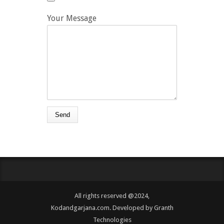
Your Message
All rights reserved @2024,
Kodandgarjana.com. Developed by
Granth
Technologies