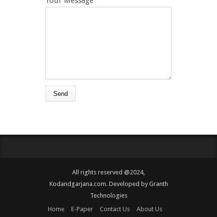
Your Message
All rights reserved @2024,
Kodandgarjana.com. Developed by
Granth
Technologies
Home
E-Paper
Contact Us
About Us