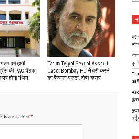
न
नई क
टर्म
भोपा
अगस्त को होगी
Tarun Tejpal Sexual Assault
पुनर
ंग्रेस की PAC बैठक,
Case: Bombay HC ने बरी करने
Tar
न पर होगा मंथन
का फैसला पलटा, दोषी करार
का फ
Atiq
मुला
मुख्
ields are marked
*
वर्च