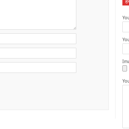
हम
Yo
You
Ima
Yo