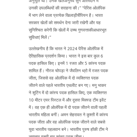
अनुभूति थी। उनके खेलअनुभव सुने औरमैदान में
उनकी उपलब्धियों की सराहना की।” “पेरिस ओलंपिक
में भाग लेने वाला प्रत्येक खिलाड़ीचैंपियन है। भारत
सरकार खेलों को समर्थन देना जारी रखेगी और यह
सुनिश्चित करेगी कि खेलों में उच्च गुणवत्ताकीआधारभूत
सुविधाएं मिलें।”
उल्लेखनीय है कि भारत ने 2024 पेरिस ओलंपिक में
ऐतिहासिक प्रदर्शन किया। भारत ने इस बार कुल 6
पदक हासिल किए। इनमें 1 रजत और 5 कांस्य पदक
शामिल हैं। नीरज चोपड़ा ने जैवलिन थ्रो में रजत पदक
जीता, जिससे वह ओलंपिक में दो व्यक्तिगत पदक
जीतने वाले पहले भारतीय एथलीट बन गए। मनु भाकर
ने शूटिंग में दो कांस्य पदक हासिल किए, एक व्यक्तिगत
10 मीटर एयर पिस्टल में और दूसरा मिक्स्ड टीम इवेंट
में। वह एक ही ओलंपिक में दो पदक जीतने वाली पहली
भारतीय महिला बनीं। अमन सेहरावत ने कुश्ती में कांस्य
पदक जीता और वह ओलंपिक पदक जीतने वाले सबसे
युवा भारतीय पहलवान बने। भारतीय पुरुष हॉकी टीम ने
लगातार दूसरी बार कांस्य पदक जीता।