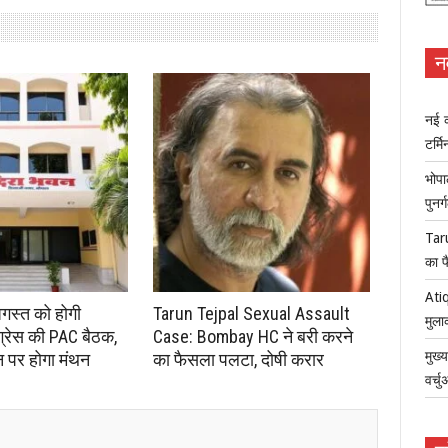
न
नई क
टर्म
भोपा
पुनर
Tar
का फ
Atiq
अगस्त को होगी
Tarun Tejpal Sexual Assault
मुला
ंग्रेस की PAC बैठक,
Case: Bombay HC ने बरी करने
मुख्
न पर होगा मंथन
का फैसला पलटा, दोषी करार
वर्च