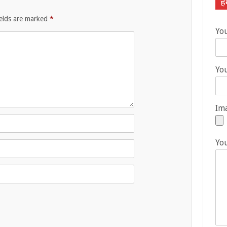
हम
ields are marked
*
Yo
You
Ima
Yo