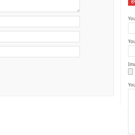
हम
Yo
You
Ima
Yo