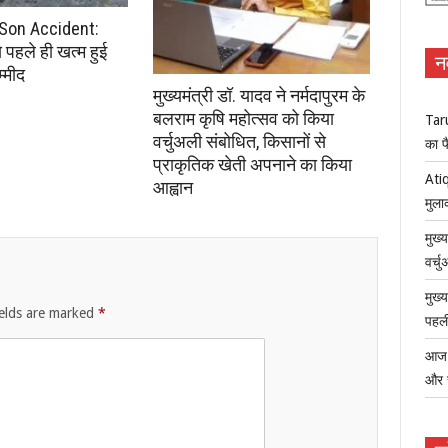
Son Accident:
से पहले ही खत्म हुई
न
्मीद
मुख्यमंत्री डॉ. यादव ने नर्मदापुरम के
बलराम कृषि महोत्सव को किया
Tar
वर्चुअली संबोधित, किसानों से
का फ
प्राकृतिक खेती अपनाने का किया
Atiq
आह्वान
मुला
मुख्
वर्च
मुख्
ields are marked
*
पहली
आज ध
और 