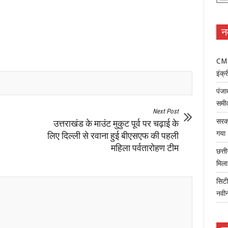
न
CM म
इंक्र
पंजा
समी
Next Post
सरका
उत्तराखंड के माउंट मुकुट पूर्व पर चढ़ाई के
गया
लिए दिल्ली से रवाना हुई बीएसएफ की पहली
महिला पर्वतारोहण टीम
छत्त
मिल
सिटी
नवी