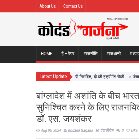
About Us
Contact Us
HOME
ई – पेपर
राजनीति
राजधानी
मध्य 
Latest Update
 ने छिंदवाड़ा में दिखाई सख्ती, 3 अधिकारी निलंबित; दो की इंक्रीमेंट रोकी
पंजाब चुना
बांग्लादेश में अशांति के बीच भार
सुनिश्चित करने के लिए राजनयिक प
डॉ. एस. जयशंकर
Aug 06, 2024
Kodand Garjana
देश विदेश
0
Like