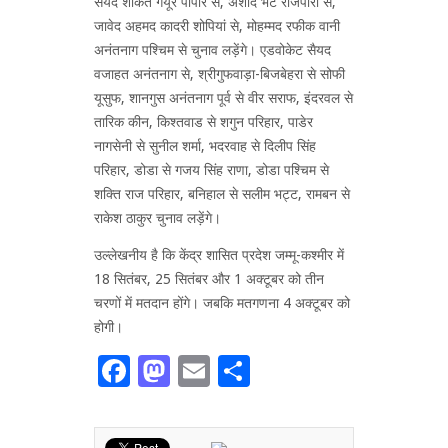
सैयद शौकत गयूर पांपोर से, अर्शीद भट राजपोरा से,
जावेद अहमद कादरी शोपियां से, मोहम्मद रफीक वानी
अनंतनाग पश्चिम से चुनाव लड़ेंगे। एडवोकेट सैयद
वजाहत अनंतनाग से, श्रीगुफवाड़ा-बिजबेहरा से सोफी
यूसुफ, शानगुस अनंतनाग पूर्व से वीर सराफ, इंदरवल से
तारिक कीन, किश्तवाड से शगुन परिहार, पाडेर
नागसेनी से सुनील शर्मा, भदरवाह से दिलीप सिंह
परिहार, डोडा से गजय सिंह राणा, डोडा पश्चिम से
शक्ति राज परिहार, बनिहाल से सलीम भट्ट, रामबन से
राकेश ठाकुर चुनाव लड़ेंगे।
उल्लेखनीय है कि केंद्र शासित प्रदेश जम्मू-कश्मीर में
18 सितंबर, 25 सितंबर और 1 अक्टूबर को तीन
चरणों में मतदान होंगे। जबकि मतगणना 4 अक्टूबर को
होगी।
Facebook
Mastodon
Email
Share