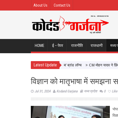
About Us
Contact Us
HOME
ई – पेपर
राजनीति
राजधानी
मध्य 
Latest Update
्पादों को मिलेगा वैश्विक मंच, ‘कोशल फैब’ ब्रांड लॉन्च
CM मोहन यादव ने छिंदवाड़ा मे
विज्ञान को मातृभाषा में समझना स
Jul 31, 2024
Kodand Garjana
मध्य प्रदेश
0
Like
भोप
विज्