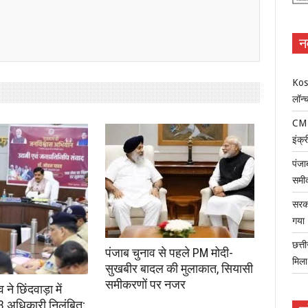
न
Kosa
लॉन्
CM म
इंक्र
पंजा
समी
सरका
गया
छत्त
पंजाब चुनाव से पहले PM मोदी-
मिल
सुखबीर बादल की मुलाकात, सियासी
समीकरणों पर नजर
े छिंदवाड़ा में
 3 अधिकारी निलंबित;