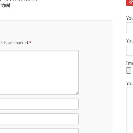
हम
ट रोकी
Yo
You
ields are marked
*
Ima
Yo