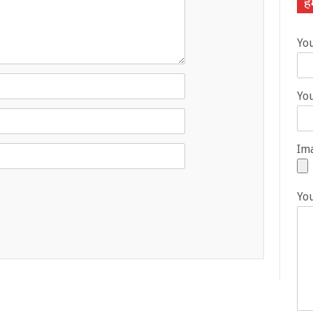
हम
Yo
You
Ima
Yo