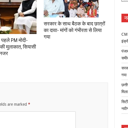
न
सरकार के साथ बैठक के बाद छात्रों
का दावा- मांगों को गंभीरता से लिया
CM म
गया
े पहले PM मोदी-
इंक्र
की मुलाकात, सियासी
पंजा
 नजर
समी
सरका
गया
छत्त
मिल
सिटी
ields are marked
*
नवी