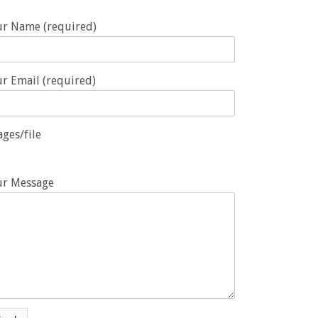
ur Name (required)
r Email (required)
ges/file
ur Message