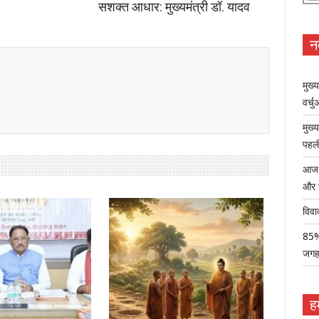
सशक्त आधार: मुख्यमंत्री डॉ. यादव
न
मुख्
वर्च
मुख्
पहली
आज ध
और 
विवा
85% 
जग
हम