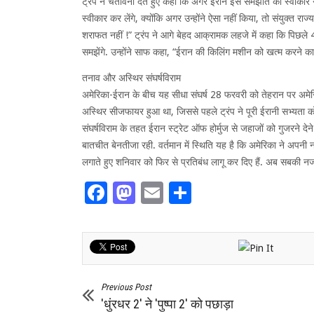
ट्रंप ने चेतावनी देते हुए कहा कि अगर ईरान इस समझौते को स्वीकार नही
स्वीकार कर लेंगे, क्योंकि अगर उन्होंने ऐसा नहीं किया, तो संयुक्त 
शराफत नहीं !” ट्रंप ने आगे बेहद आक्रामक लहजे में कहा कि पिछले 47 व
समझेंगे. उन्होंने साफ कहा, “ईरान की किलिंग मशीन को खत्म करने 
तनाव और अस्थिर संघर्षविराम
अमेरिका-ईरान के बीच यह सीधा संघर्ष 28 फरवरी को तेहरान पर अमे
अस्थिर सीजफायर हुआ था, जिससे पहले ट्रंप ने पूरी ईरानी सभ्यता को
संघर्षविराम के तहत ईरान स्ट्रेट ऑफ होर्मुज से जहाजों को गुजरने देन
बातचीत बेनतीजा रही. वर्तमान में स्थिति यह है कि अमेरिका ने अपनी
लगाते हुए शनिवार को फिर से प्रतिबंध लागू कर दिए हैं. अब सबकी नजरे
Facebook
Mastodon
Email
Share
Previous Post
'धुंरधर 2' ने 'पुष्पा 2' को पछाड़ा