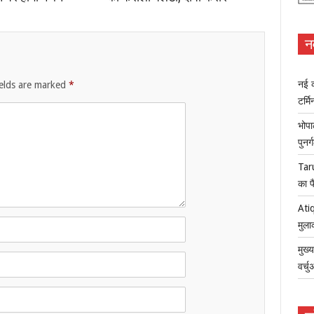
न
नई क
ields are marked
*
टर्म
भोपा
पुनर
Tar
का फ
Atiq
मुला
मुख्
वर्च