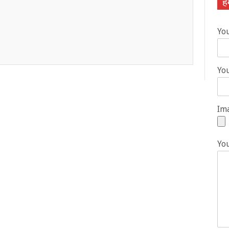
हम
Yo
You
Ima
Yo