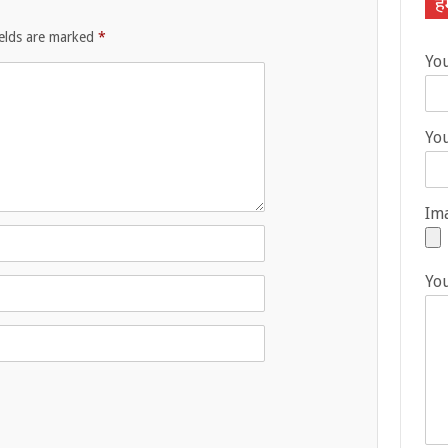
हम
ields are marked
*
Yo
You
Ima
Yo