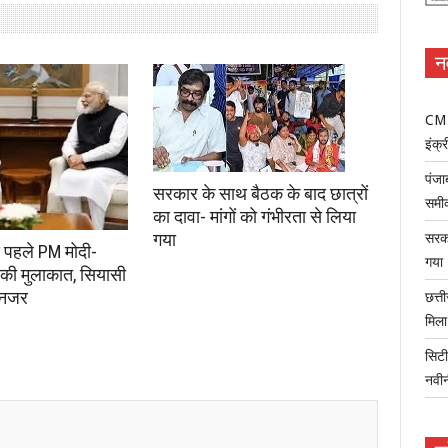
न
CM म
इंक्र
पंजा
सरकार के साथ बैठक के बाद छात्रों
समी
का दावा- मांगों को गंभीरता से लिया
गया
सरका
े पहले PM मोदी-
गया
की मुलाकात, सियासी
 नजर
छत्त
मिल
सिटी
नवी