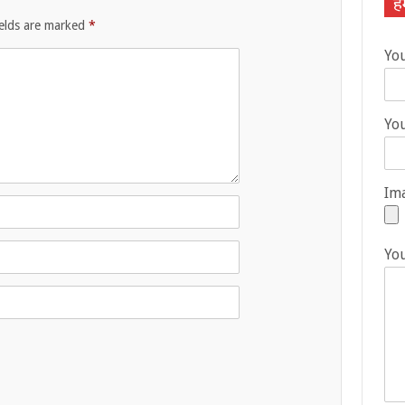
हम
ields are marked
*
Yo
You
Ima
Yo