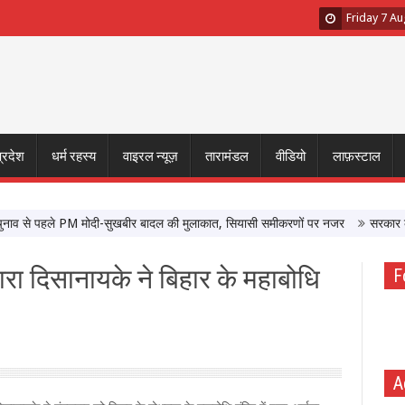
Friday 7 A
प्रदेश
धर्म रहस्य
वाइरल न्यूज़
तारामंडल
वीडियो
लाफ़स्टाल
से पहले PM मोदी-सुखबीर बादल की मुलाकात, सियासी समीकरणों पर नजर
सरकार के साथ ब
मारा दिसानायके ने बिहार के महाबोधि
F
A