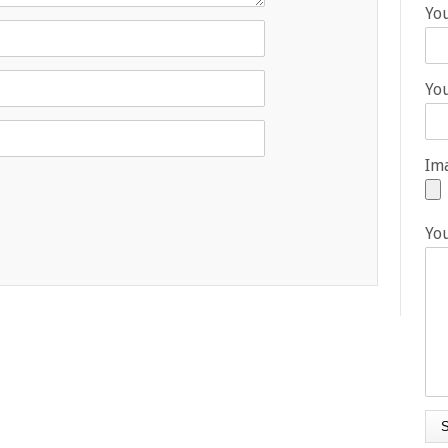
Yo
You
Ima
Yo