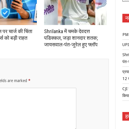
न
न पर चार्ज की चिंता
Shrilanka में चमके देवदत्त
PM म
्स को बड़ी राहत
पडिक्कल, जड़ा शानदार शतक;
जायसवाल-पंत-जुरेल हुए फ्लॉप
UPI 
Shri
पंत-
प्रय
12 
ields are marked
*
CJI 
किया
हम