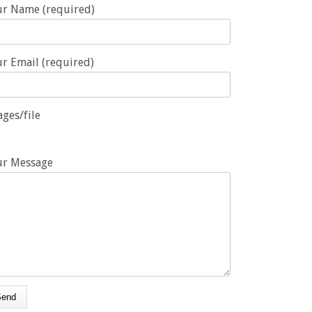
ur Name (required)
r Email (required)
ges/file
ur Message