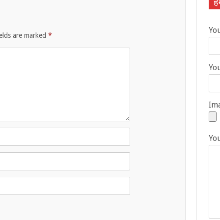
हम
Yo
ields are marked
*
You
Ima
Yo