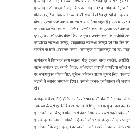
मुख्यमंत्री डॉ. मोहन यादव ने मंगलवार को अरविंदो यूनिवर्सिटी इंदौर म
मुख्यमंत्री डॉ. यादव ने कहा कि प्रधानमंत्री नरेन्द्र मोदी के नेतृत्व में
मेडिकल टूरिज्म डेवलपमेंट करने की सोच विकसित हो रही है। प्रसव-प्
होगी। प्रसव-प्रतीक्षालय का नवाचार अभिनव पहल है। प्रसव-प्रतीक्षा
पर स्वास्थ्य सेवा का लाभ मिलेगा। उन्होंने कहा कि प्रसव-प्रतीक्षालय 
इस प्रयास को प्रोत्साहित किया जाएगा। उन्होंने कहा कि अरविंदो अस
प्राथमिक स्वास्थ्य केन्द्र, सामुदायिक स्वास्थ्य केन्द्रों को गोद ल
सहयोग के लिये आश्वास्त किया। कार्यक्रम में मुख्यमंत्री को डॉ. भंडारी
कार्यक्रम में विधायक रमेश मेंदोला, गोलू शुक्ला, गौरव रणदीवे, अरविं
वाइस चांसलर डॉ. ज्योति बिंदल, अधिष्ठाता जयश्री कापड़िया सहित बड़ी
पर संभागायुक्त दीपक सिंह, पुलिस कमिश्नर संतोष कुमार सिंह, कलेक्
भंडारी ने स्वागत सम्बोधन दिया। उन्होंने प्रसव-प्रतीक्षालय की अवधा
दी।
कार्यक्रम में अरविंदो हॉस्पिटल के संस्थापक डॉ. भंडारी ने बताया कि भं
स्वास्थ्य केन्द्रों एवं सिविल अस्पतालों में शिशु-मातृ मृत्यु दर कम
प्रोटोकॉल का विस्तृत मॉडल प्रोजेक्ट तैयार कर सबसे पहले इंदौर और उ
प्रसव-प्रतीक्षालय में गर्भवती महिलाओं को प्रसव के एक से दो सप्ताह पू
प्रोटोकाल’ के तहत प्रदान की जाएंगी। डॉ. भंडारी ने बताया कि प्रस