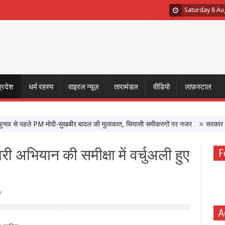
Saturday 8 Au
प्रदेश
धर्म रहस्य
वाइरल न्यूज़
तारामंडल
वीडियो
लाफ़स्टाल
े पहले PM मोदी-सुखबीर बादल की मुलाकात, सियासी समीकरणों पर नजर
सरकार के साथ बै
ी अभियान की समीक्षा में वर्चुअली हुए
F
e
A