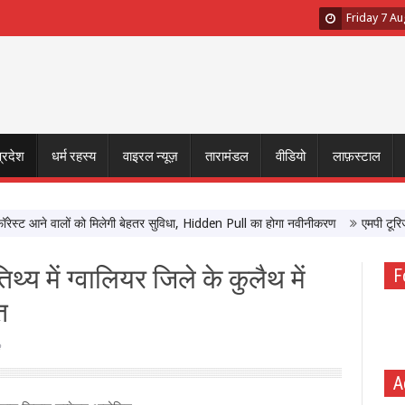
Friday 7 A
प्रदेश
धर्म रहस्य
वाइरल न्यूज़
तारामंडल
वीडियो
लाफ़स्टाल
ने वालों को मिलेगी बेहतर सुविधा, Hidden Pull का होगा नवीनीकरण
एमपी टूरिज्म बोर्ड
थ्य में ग्वालियर जिले के कुलैथ में
F
त
A