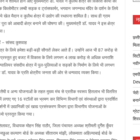
में शामिल होने आए मुख्यमंत्री डॉ. यादव ने कुलैथ क्षेत्र को विकास कार्यों की
एक किलोमीटर लम्बी सड़क व ट्रांसफार्मर, भगवान जगन्नाथ मंदिर के दर्शन के लिये
े खेल मैदान व कुलैथ क्षेत्र में उद्योग की स्थापना शामिल है। साथ ही ग्राम
न
ा पुरा को आबादी क्षेत्र बनाने की घोषणा की। मुख्यमंत्री डॉ. यादव ने इस क्षेत्र
िया।
छत्त
हैं – सांसद कुशवाह
मिल
षेत्र के लिये हमेशा बड़ी-बड़ी सौगातें लेकर आते हैं। उन्होंने आज भी 87 करोड़ से
सिटी
में प्रस्तुत हुए बजट में विकास के लिये लगभग 4 लाख करोड़ से अधिक धनराशि
नवी
ालियर संसदीय क्षेत्र में पुल-पुलियाओं व सड़कों के निर्माण के लिये भी लगभग
ी डॉ. यादव के प्रति क्षेत्रीय जनता की ओर से धन्यवाद व्यक्त किया।
एमपी
Dev
हितैषी व अन्य योजनाओं के तहत मुख्य मंच से प्रतीक स्वरूप हितलाभ भी वितरित
‘मेर
ं लगाए गए 16 स्टॉलों का भ्रमण कर विभिन्न विभागों एवं संस्थाओं द्वारा प्रदर्शित
बना
में उद्यानिकी एवं खाद्य प्रसंस्करण विभाग द्वारा विभागीय योजनाओं के
ग्रेट
ेमो प्रस्तुत किया गया।
शिर
िलावट, विधायक मोहन सिंह राठौर, जिला पंचायत अध्यक्ष श्रीमती दुर्गेश कुँवर
द, मछुआ कल्याण बोर्ड के अध्यक्ष सीताराम मांझी, लोकमाता अहिल्याबाई बोर्ड के