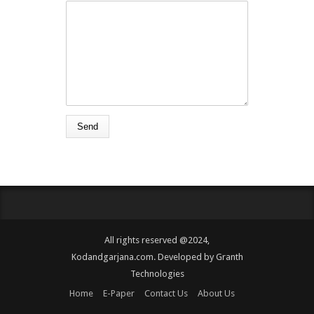
All rights reserved @2024,
Kodandgarjana.com. Developed by
Granth
Technologies
Home
E-Paper
Contact Us
About Us