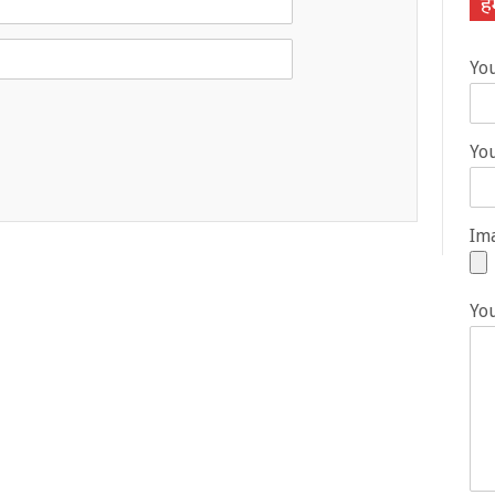
हम
Yo
You
Ima
Yo