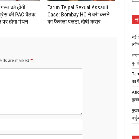
अगस्त को होगी
Tarun Tejpal Sexual Assault
ंग्रेस की PAC बैठक,
Case: Bombay HC ने बरी करने
न
न पर होगा मंथन
का फैसला पलटा, दोषी करार
नई क
टर्म
भोपा
ields are marked
*
पुनर
Tar
का फ
Atiq
मुला
मुख्
वर्च