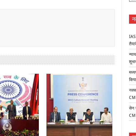
न
IAS-
तैयार
न्या
शुभा
मध्य
किया
नक्स
CM
सेन 
CM