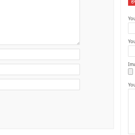
हम
Yo
You
Ima
Yo