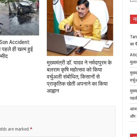
न
Tar
Son Accident:
का फ
से पहले ही खत्म हुई
Atiq
्मीद
मुख्यमंत्री डॉ. यादव ने नर्मदापुरम के
मुला
बलराम कृषि महोत्सव को किया
मुख्
वर्चुअली संबोधित, किसानों से
वर्च
प्राकृतिक खेती अपनाने का किया
आह्वान
मुख्
पहली
आज ध
और 
ields are marked
*