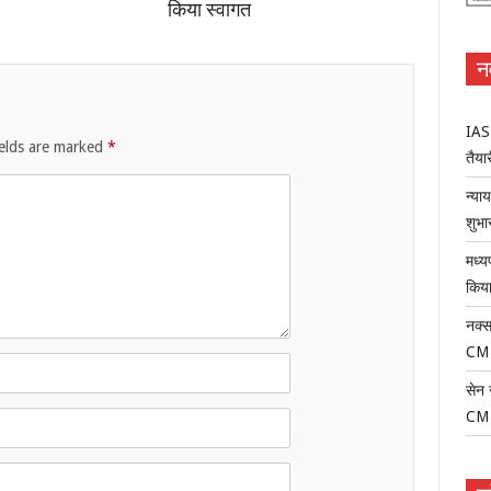
किया स्वागत
न
IAS-
ields are marked
*
तैयार
न्या
शुभा
मध्य
किया
नक्स
CM
सेन 
CM