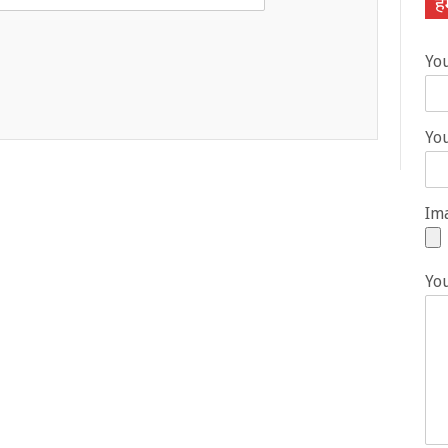
हम
Yo
You
Ima
Yo