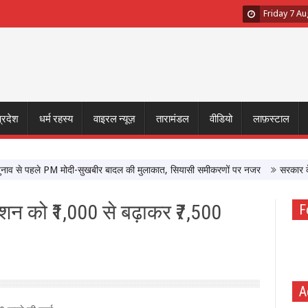
Friday 7 A
प्रदेश
धर्म रहस्य
वाइरल न्यूज़
तारामंडल
वीडियो
लाफ़स्टाल
े पहले PM मोदी-सुखबीर बादल की मुलाकात, सियासी समीकरणों पर नजर
सरकार के साथ बै
शन को ₹1,000 से बढ़ाकर ₹7,500
F
A