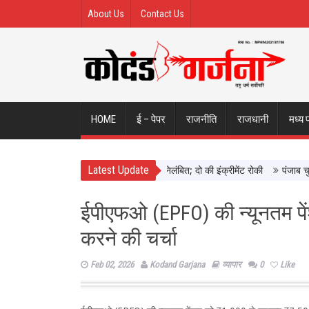
About Us
Contact Us
HOME
ई – पेपर
राजनीति
राजधानी
मध्य 
Latest Update
 छिंदवाड़ा में दिखाई सख्ती, 3 अधिकारी निलंबित; दो की इंक्रीमेंट रोकी
पंजाब चुनाव स
ईपीएफओ (EPFO) की न्यूनतम पें
करने की चर्चा
Feb 02, 2026
Kodand Garjana
व्यापार
0
Like