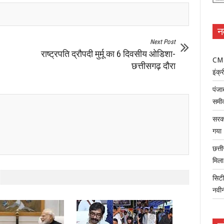
न
Next Post
राष्ट्रपति द्रौपदी मुर्मू का 6 दिवसीय ओडिशा-
CM म
छत्तीसगढ़ दौरा
इंक्र
पंजा
समी
सरका
गया
छत्त
मिल
सिटी
नवी