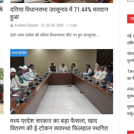
षि
दतिया विधानसभा उपचुनाव में 71.44% मतदान
हुआ
न
Kodand Garjana
Jul 30, 2026
Like
MP-मध्य प्रदेश की दतिया विधानसभा सीट पर हुए उपचुनाव...
नई क
टर्म
मध्य प्रदेश
भोपा
पुनर
Tar
का फ
Atiq
मुला
मुख्
वर्च
मध्य प्रदेश सरकार का बड़ा फैसला, खाद
वितरण की ई-टोकन व्यवस्था फिलहाल स्थगित