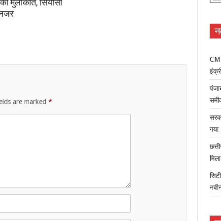
की मुलाकात, सियासी
 नजर
न
CM म
इंक्र
पंजा
समी
ields are marked
*
सरका
गया
छत्त
मिल
सिटी
नवी