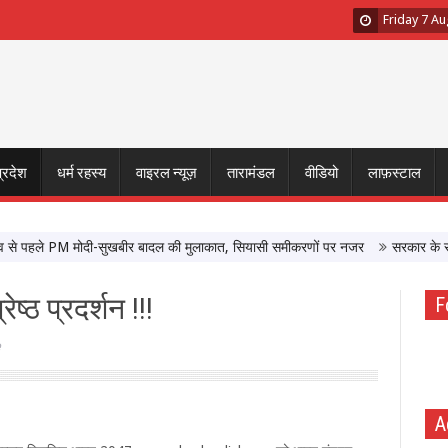
Friday 7 A
प्रदेश
धर्म रहस्य
वाइरल न्यूज़
तारामंडल
वीडियो
लाफ़स्टाल
हले PM मोदी-सुखबीर बादल की मुलाकात, सियासी समीकरणों पर नजर
सरकार के साथ बैठक 
ेष्ठ प्रदर्शन !!!
F
A