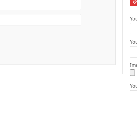
हम
Yo
You
Ima
Yo