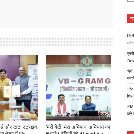
न
सिटी
नवी
एमपी
Dev
‘मेर
बना
ग्रेट
शिर
PM म
करें
ोर्ड और टाटा स्ट्राइव
‘मेरी बेटी–मेरा अभिमान’ अभियान का
क्षेत्र में Skil
शुभारंभ, बेटियों को Atmnirbhar