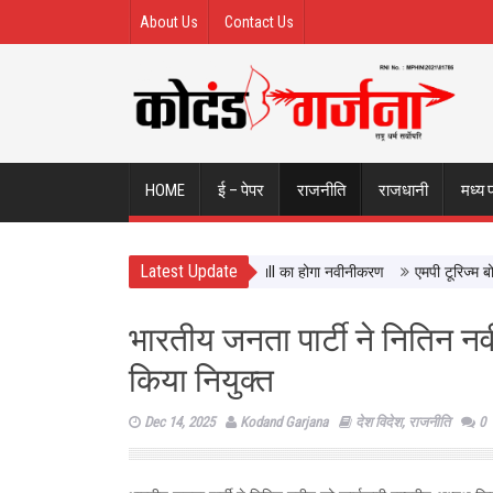
About Us
Contact Us
HOME
ई – पेपर
राजनीति
राजधानी
मध्य 
Latest Update
वालों को मिलेगी बेहतर सुविधा, Hidden Pull का होगा नवीनीकरण
एमपी टूरिज्म बोर्ड और
भारतीय जनता पार्टी ने नितिन नवी
किया नियुक्त
Dec 14, 2025
Kodand Garjana
देश विदेश
,
राजनीति
0