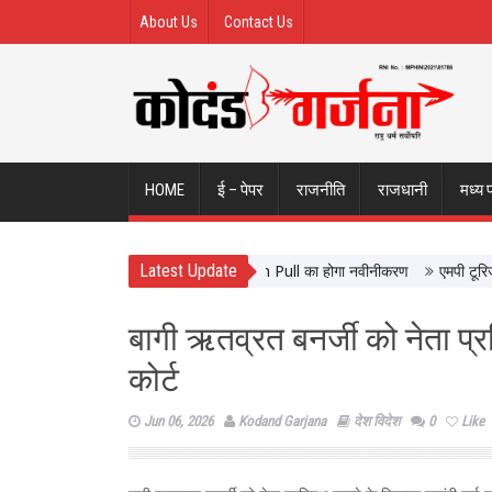
About Us
Contact Us
HOME
ई – पेपर
राजनीति
राजधानी
मध्य 
Latest Update
 आने वालों को मिलेगी बेहतर सुविधा, Hidden Pull का होगा नवीनीकरण
एमपी टूरिज्म बोर
बागी ऋतव्रत बनर्जी को नेता प्र
कोर्ट
Jun 06, 2026
Kodand Garjana
देश विदेश
0
Like