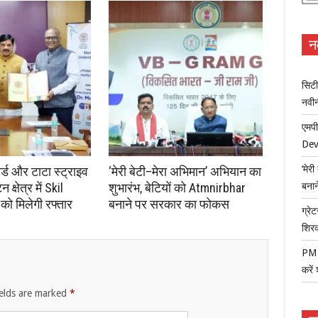
न
सिटी
नवी
एमपी
Dev
‘मेर
ोर्ड और टाटा स्ट्राइव
‘मेरी बेटी–मेरा अभिमान’ अभियान का
क्षेत्र में Skil
शुभारंभ, बेटियों को Atmnirbhar
बना
ो मिलेगी रफ्तार
बनाने पर सरकार का फोकस
ग्रेट
शिर
PM म
करें
ields are marked
*