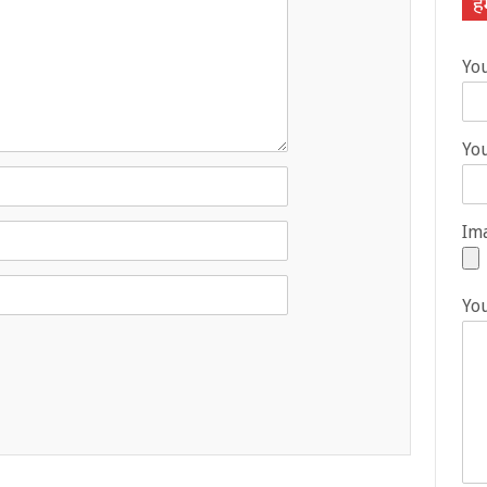
हम
Yo
You
Ima
Yo