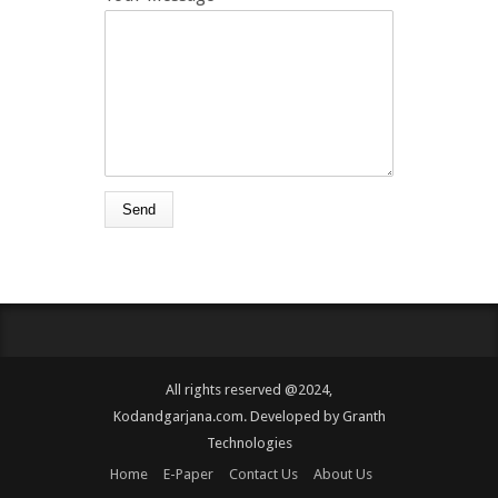
All rights reserved @2024,
Kodandgarjana.com. Developed by
Granth
Technologies
Home
E-Paper
Contact Us
About Us