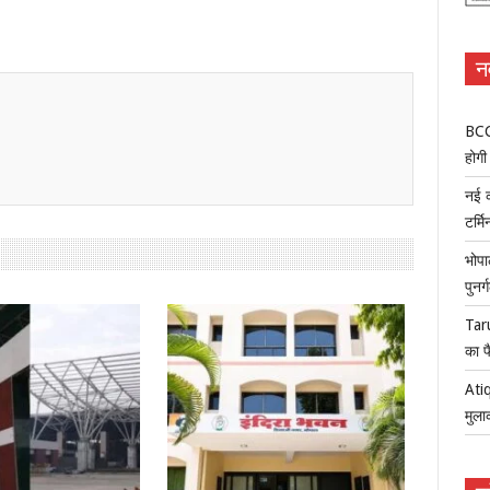
न
BCCI
होगी 
नई क
टर्म
भोपा
पुनर
Tar
का फ
Atiq
मुला