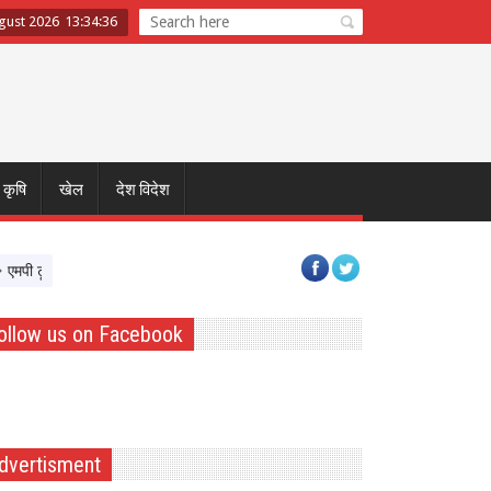
ugust 2026
13
:
34
:
37
कृषि
खेल
देश विदेश
टूरिज्म बोर्ड और टाटा स्ट्राइव साथ आए, पर्यटन क्षेत्र में Skil Devlopment को मिलेगी रफ्ता
ollow us on Facebook
dvertisment