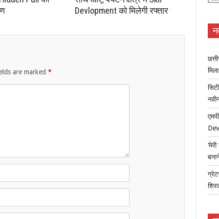
रण
Devlopment को मिलेगी रफ्तार
न
छत्त
मिल
ields are marked
*
सिटी
नवी
एमपी
Dev
‘मेर
बना
ग्रेट
शिर