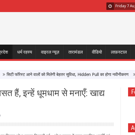
Friday 7 A
प्रदेश
धर्म रहस्य
वाइरल न्यूज़
तारामंडल
वीडियो
लाफ़स्टाल
टी फॉरेस्ट आने वालों को मिलेगी बेहतर सुविधा, Hidden Pull का होगा नवीनीकरण
एमपी 
त हैं, इन्हें धूमधाम से मनाएँ: खाद्य
F
e
A