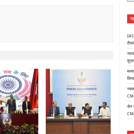
न
IAS-
तैयार
न्या
शुभा
मध्य
किया
नक्स
CM
सेन 
CM