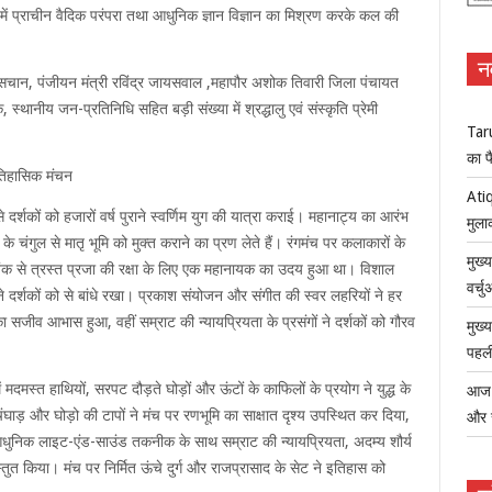
ी में प्राचीन वैदिक परंपरा तथा आधुनिक ज्ञान विज्ञान का मिश्रण करके कल की
न
ेश सचान, पंजीयन मंत्री रविंद्र जायसवाल ,महापौर अशोक तिवारी जिला पंचायत
स्थानीय जन-प्रतिनिधि सहित बड़ी संख्या में श्रद्धालु एवं संस्कृति प्रेमी
Tar
का फ
ऐतिहासिक मंचन
Atiq
 दर्शकों को हजारों वर्ष पुराने स्वर्णिम युग की यात्रा कराई। महानाट्य का आरंभ
मुला
े चंगुल से मातृ भूमि को मुक्त कराने का प्रण लेते हैं। रंगमंच पर कलाकारों के
मुख्
से त्रस्त प्रजा की रक्षा के लिए एक महानायक का उदय हुआ था। विशाल
वर्च
 ने दर्शकों को से बांधे रखा। प्रकाश संयोजन और संगीत की स्वर लहरियों ने हर
ा का सजीव आभास हुआ, वहीं सम्राट की न्यायप्रियता के प्रसंगों ने दर्शकों को गौरव
मुख्
पहली
दमस्त हाथियों, सरपट दौड़ते घोड़ों और ऊंटों के काफिलों के प्रयोग ने युद्ध के
आज ध
िंघाड़ और घोड़ो की टापों ने मंच पर रणभूमि का साक्षात दृश्य उपस्थित कर दिया,
और 
ुनिक लाइट-एंड-साउंड तकनीक के साथ सम्राट की न्यायप्रियता, अदम्य शौर्य
तुत किया। मंच पर निर्मित ऊंचे दुर्ग और राजप्रासाद के सेट ने इतिहास को