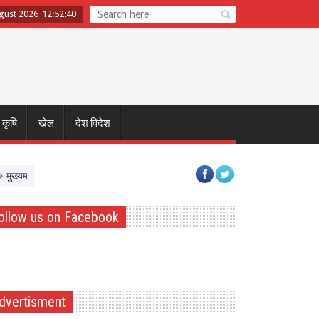
gust 2026
12
:
52
:
41
कृषि
खेल
देश विदेश
त्री डॉ. यादव ने नर्मदापुरम के बलराम कृषि महोत्सव को किया वर्चुअली संबोधित, किसानों से प्
ollow us on Facebook
dvertisment